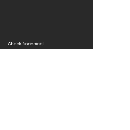
Check financieel
Hulster Nieuwlandweg 1
4561 HA Hulst
info@check-financieel.nl
06-34 59 25 20
KvK
87578816
AFM
12049280
vergelijkingskaart
algemene voorwaarden
privacystatement