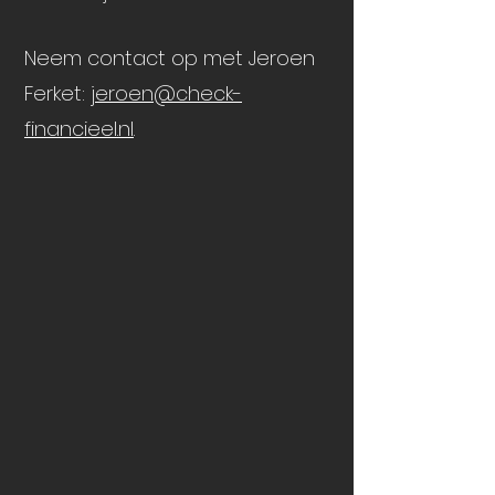
Neem contact op met Jeroen
Ferket:
jeroen@check-
financieel.nl
.