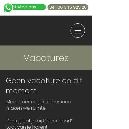
WhatsApp ons
Bel: 06 345 925 20
Vacatures
Geen vacature op dit
moment
Maar voor de juiste persoon
maken we ruimte.
Denk jij dat je bij Check hoort?
Laat van je horen!